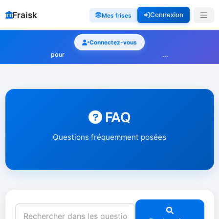
Fraisk
Connexion
Mes frises
Connectez-vous
pour
...
FAQ
Questions fréquemment posées