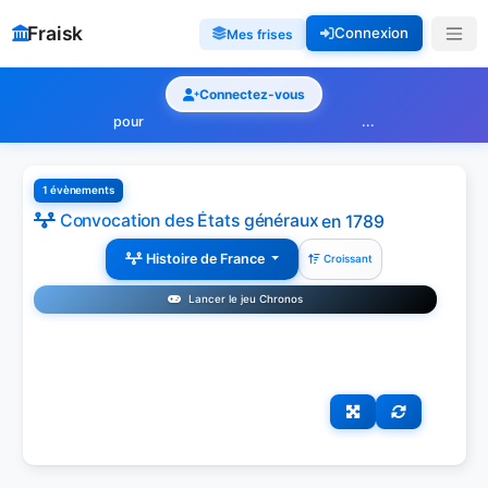
Fraisk
Connexion
Mes frises
Connectez-vous
pour
...
1 évènements
Convocation des États généraux
en 1789
Histoire de France
Croissant
Lancer le jeu Chronos