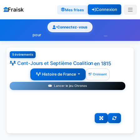
Fraisk
Connexion
Mes frises
Connectez-vous
pour
...
5 évènements
Cent-Jours et Septième Coalition
en 1815
Histoire de France
Croissant
Lancer le jeu Chronos