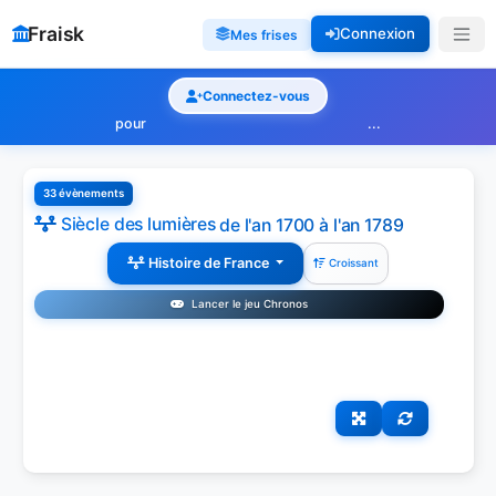
Fraisk
Connexion
Mes frises
Connectez-vous
pour
...
33 évènements
Siècle des lumières
de l'an 1700 à l'an 1789
Histoire de France
Croissant
Lancer le jeu Chronos