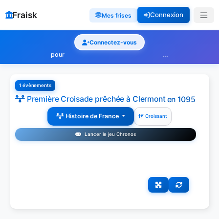
Fraisk
Connexion
Mes frises
Connectez-vous
pour
...
1 évènements
Première Croisade prêchée à Clermont
en 1095
Histoire de France
Croissant
Lancer le jeu Chronos