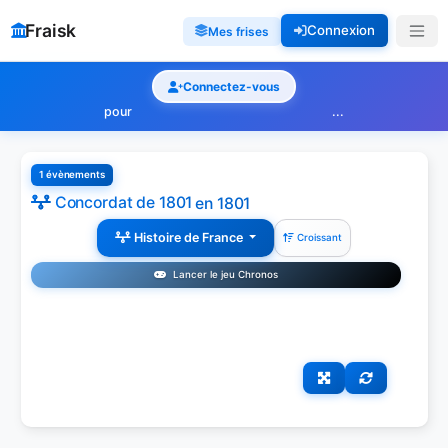
Fraisk
Connexion
Mes frises
Connectez-vous
pour
...
1 évènements
Concordat de 1801
en 1801
Histoire de France
Croissant
Lancer le jeu Chronos