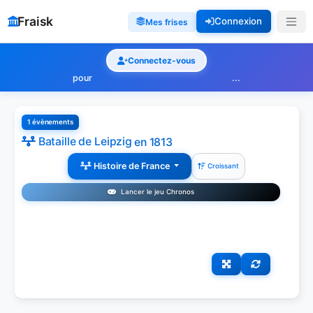
Fraisk
Connexion
Mes frises
Connectez-vous
pour
...
1 évènements
Bataille de Leipzig
en 1813
Histoire de France
Croissant
Lancer le jeu Chronos