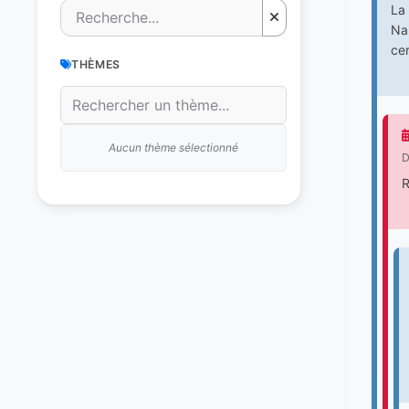
La
Nap
cer
THÈMES
Aucun thème sélectionné
D
R