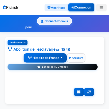
Fraisk
Connexion
Mes frises
Connectez-vous
pour
...
1 évènements
Abolition de l'esclavage
en 1848
Histoire de France
Croissant
Lancer le jeu Chronos