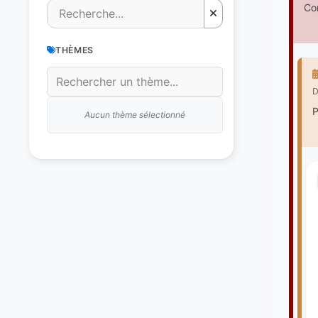
Co
THÈMES
D
P
Aucun thème sélectionné