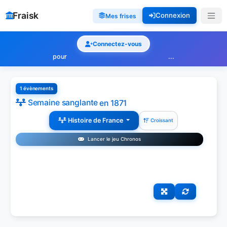
Fraisk
Connexion
Mes frises
Connectez-vous
pour
...
1 évènements
Semaine sanglante
en 1871
Histoire de France
Croissant
Lancer le jeu Chronos