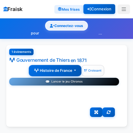
Fraisk
Connexion
Mes frises
Connectez-vous
pour
...
1 évènements
Gouvernement de Thiers
en 1871
Histoire de France
Croissant
Lancer le jeu Chronos