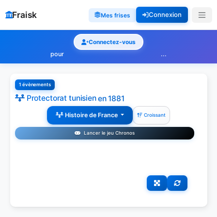
Fraisk
Connexion
Mes frises
Connectez-vous
pour
...
1 évènements
Protectorat tunisien
en 1881
Histoire de France
Croissant
Lancer le jeu Chronos