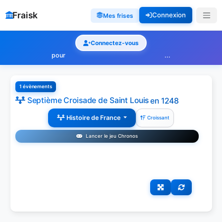
Fraisk
Connexion
Mes frises
Connectez-vous
pour
...
1 évènements
Septième Croisade de Saint Louis
en 1248
Histoire de France
Croissant
Lancer le jeu Chronos