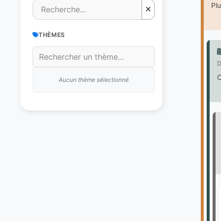
Pl
THÈMES
D
C
Aucun thème sélectionné