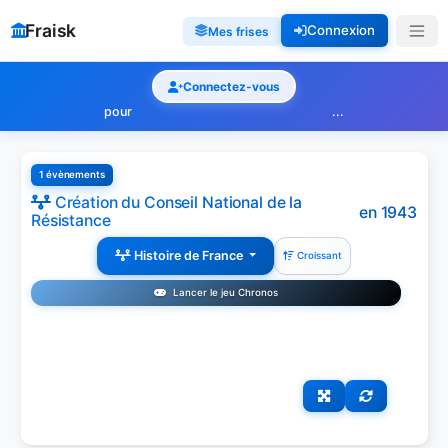
Fraisk
Connexion
Mes frises
Connectez-vous
pour
...
1 évènements
Création du Conseil National de la
en 1943
Résistance
Histoire de France
Croissant
Lancer le jeu Chronos