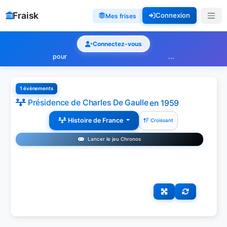
Fraisk
Connexion
Mes frises
Connectez-vous
pour
...
1 évènements
Présidence de Charles De Gaulle
en 1959
Histoire de France
Croissant
Lancer le jeu Chronos