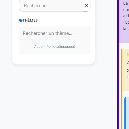
La 
com
et 
THÈMES
(Co
la 
Aucun thème sélectionné
D
G
l