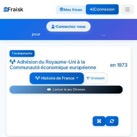
Fraisk
Connexion
Mes frises
Connectez-vous
pour
...
1 évènements
Adhésion du Royaume-Uni à la
en 1973
Communauté économique européenne
Histoire de France
Croissant
Lancer le jeu Chronos