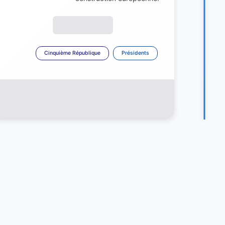
Cinquième République
Présidents