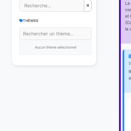
La 
com
et 
THÈMES
(Co
la 
Aucun thème sélectionné
D
R
e