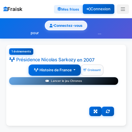
Fraisk
Connexion
Mes frises
Connectez-vous
pour
...
1 évènements
Présidence Nicolas Sarkozy
en 2007
Histoire de France
Croissant
Lancer le jeu Chronos