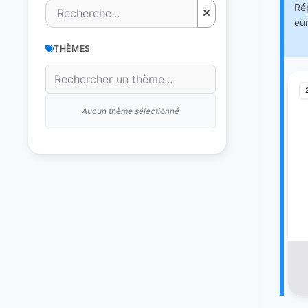
Rép
eu
THÈMES
Aucun thème sélectionné