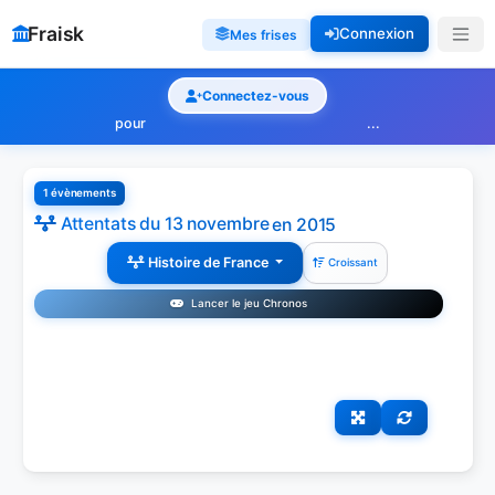
Fraisk
Connexion
Mes frises
Connectez-vous
pour
...
1 évènements
Attentats du 13 novembre
en 2015
Histoire de France
Croissant
Lancer le jeu Chronos