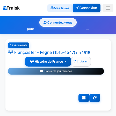
Fraisk
Connexion
Mes frises
Connectez-vous
pour
...
1 évènements
François Ier - Règne (1515-1547)
en 1515
Histoire de France
Croissant
Lancer le jeu Chronos