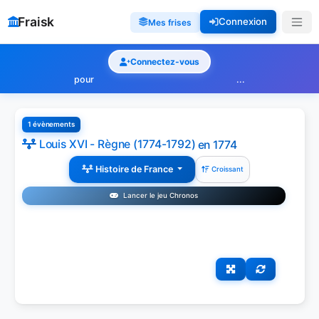
Fraisk
Connexion
Mes frises
Connectez-vous
pour
...
1 évènements
Louis XVI - Règne (1774-1792)
en 1774
Histoire de France
Croissant
Lancer le jeu Chronos