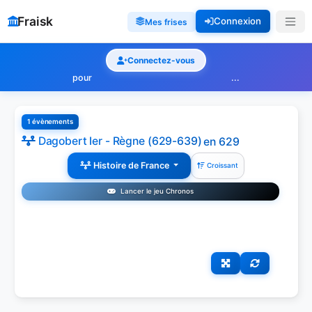
Fraisk
Connexion
Mes frises
Connectez-vous
pour
...
1 évènements
Dagobert Ier - Règne (629-639)
en 629
Histoire de France
Croissant
Lancer le jeu Chronos