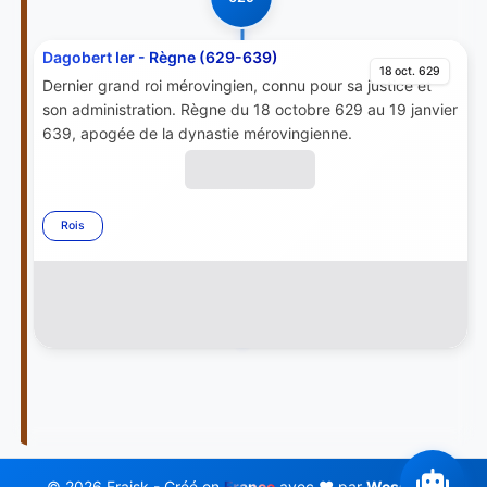
Dagobert Ier - Règne (629-639)
18 oct. 629
Dernier grand roi mérovingien, connu pour sa justice et
son administration. Règne du 18 octobre 629 au 19 janvier
639, apogée de la dynastie mérovingienne.
Rois
© 2026 Fraisk - Créé en
France
avec ❤️ par
Wess Soft