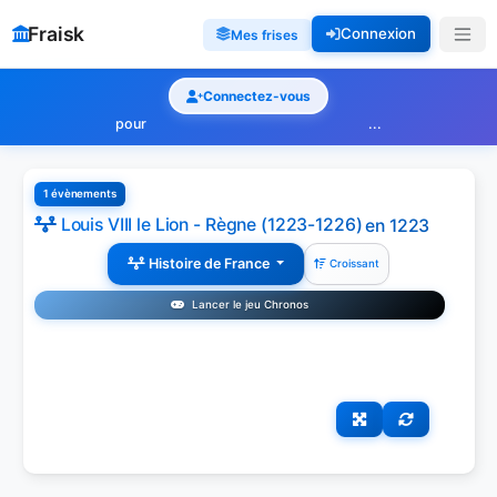
Fraisk
Connexion
Mes frises
Connectez-vous
pour
...
1 évènements
Louis VIII le Lion - Règne (1223-1226)
en 1223
Histoire de France
Croissant
Lancer le jeu Chronos