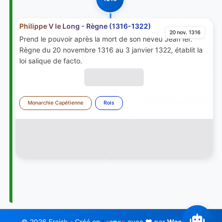
Philippe V le Long - Règne (1316-1322)
20 nov. 1316
Prend le pouvoir après la mort de son neveu Jean Ier.
Règne du 20 novembre 1316 au 3 janvier 1322, établit la
loi salique de facto.
Monarchie Capétienne
Rois
© 2026 Fraisk - Créé en
France
avec ❤️ par
Wess Soft