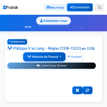
Fraisk
Connexion
Mes frises
Connectez-vous
pour
...
1 évènements
Philippe V le Long - Règne (1316-1322)
en 1316
Histoire de France
Croissant
Lancer le jeu Chronos