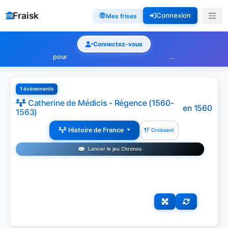
Fraisk
Connexion
Mes frises
Connectez-vous
pour
...
1 évènements
Catherine de Médicis - Régence (1560-
en 1560
1563)
Histoire de France
Croissant
Lancer le jeu Chronos