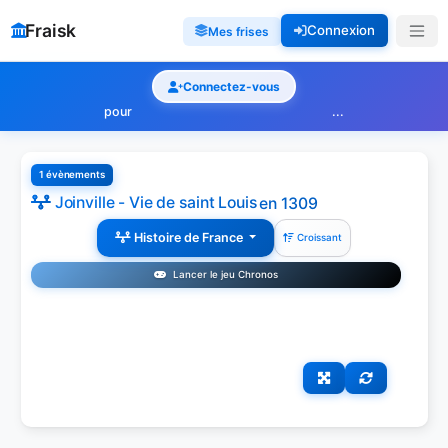
Fraisk
Connexion
Mes frises
Connectez-vous
pour
...
1 évènements
Joinville - Vie de saint Louis
en 1309
Histoire de France
Croissant
Lancer le jeu Chronos