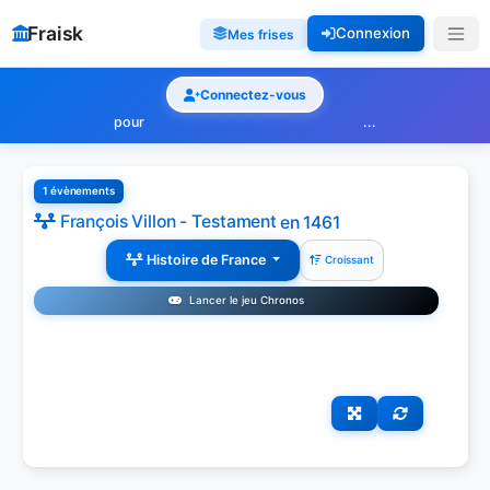
Fraisk
Connexion
Mes frises
Connectez-vous
pour
...
1 évènements
François Villon - Testament
en 1461
Histoire de France
Croissant
Lancer le jeu Chronos