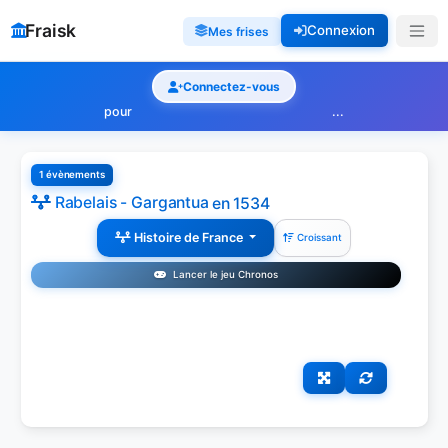
Fraisk
Connexion
Mes frises
Connectez-vous
pour
...
1 évènements
Rabelais - Gargantua
en 1534
Histoire de France
Croissant
Lancer le jeu Chronos