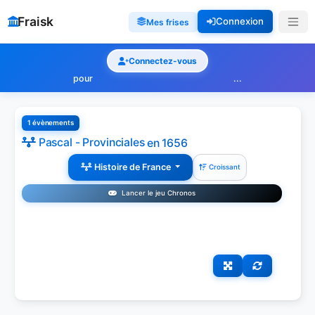
Fraisk
Connexion
Mes frises
Connectez-vous
pour
...
1 évènements
Pascal - Provinciales
en 1656
Histoire de France
Croissant
Lancer le jeu Chronos