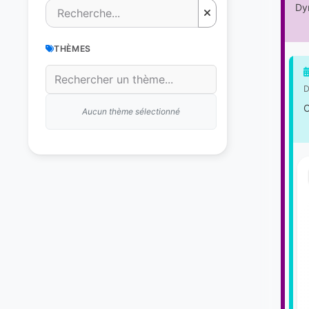
Dyn
THÈMES
D
C
Aucun thème sélectionné