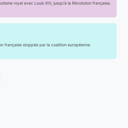
tisme royal avec Louis XIV, jusqu'à la Révolution française.
ion française stoppée par la coalition européenne.