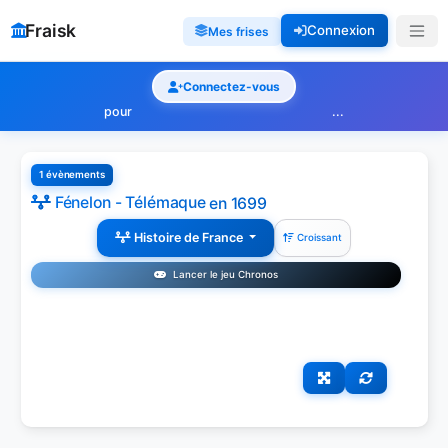
Fraisk
Connexion
Mes frises
Connectez-vous
pour
...
1 évènements
Fénelon - Télémaque
en 1699
Histoire de France
Croissant
Lancer le jeu Chronos