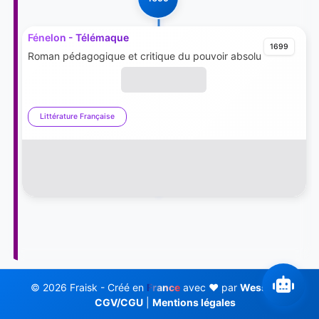
Fénelon - Télémaque
1699
Roman pédagogique et critique du pouvoir absolu
Littérature Française
© 2026 Fraisk - Créé en
France
avec ❤️ par
Wess Soft
CGV/CGU
|
Mentions légales