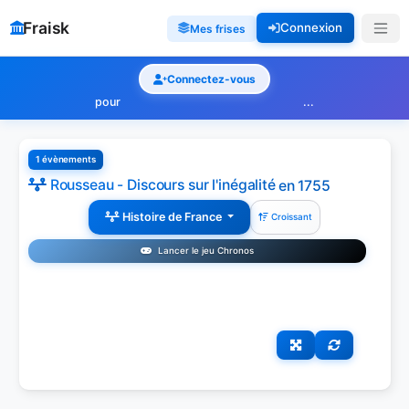
Fraisk
Connexion
Mes frises
Connectez-vous
pour
...
1 évènements
Rousseau - Discours sur l'inégalité
en 1755
Histoire de France
Croissant
Lancer le jeu Chronos