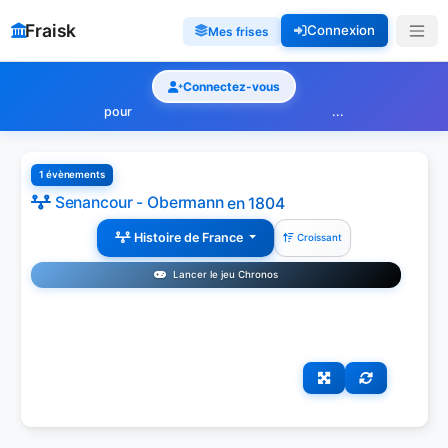
Fraisk
Connexion
Mes frises
Connectez-vous
pour
...
1 évènements
Senancour - Obermann
en 1804
Histoire de France
Croissant
Lancer le jeu Chronos