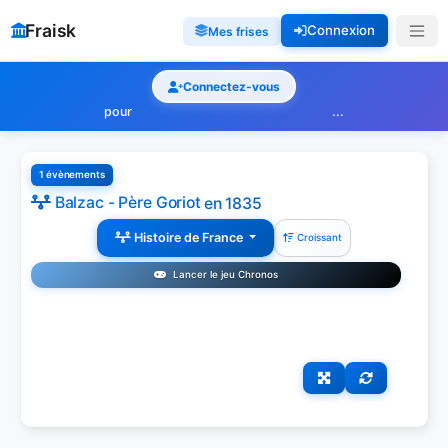
Fraisk
Connexion
Mes frises
Connectez-vous
pour
...
1 évènements
Balzac - Père Goriot
en 1835
Histoire de France
Croissant
Lancer le jeu Chronos