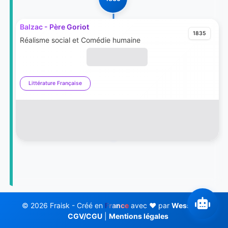
Balzac - Père Goriot
1835
Réalisme social et Comédie humaine
Littérature Française
© 2026 Fraisk - Créé en
France
avec ❤️ par
Wess Soft
CGV/CGU
|
Mentions légales