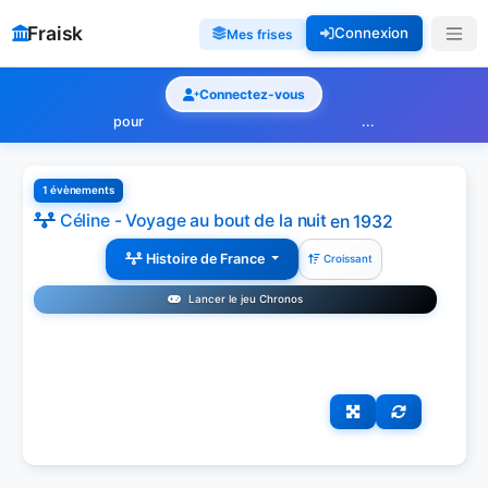
Fraisk
Connexion
Mes frises
Connectez-vous
pour
...
1 évènements
Céline - Voyage au bout de la nuit
en 1932
Histoire de France
Croissant
Lancer le jeu Chronos