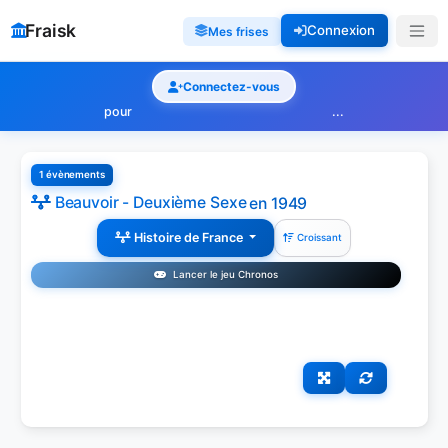
Fraisk
Connexion
Mes frises
Connectez-vous
pour
...
1 évènements
Beauvoir - Deuxième Sexe
en 1949
Histoire de France
Croissant
Lancer le jeu Chronos