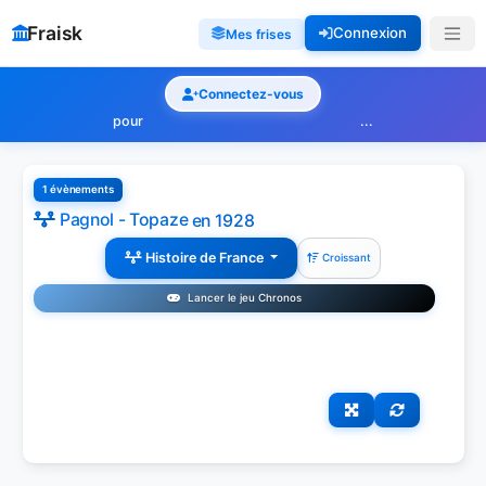
Fraisk
Connexion
Mes frises
Connectez-vous
pour
...
1 évènements
Pagnol - Topaze
en 1928
Histoire de France
Croissant
Lancer le jeu Chronos