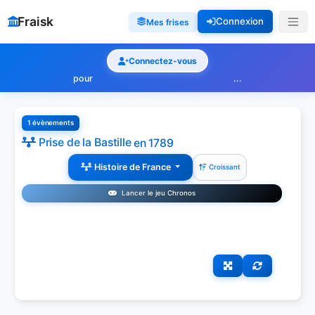
Fraisk
Connexion
Mes frises
Connectez-vous
pour
...
1 évènements
Prise de la Bastille
en 1789
Histoire de France
Croissant
Lancer le jeu Chronos