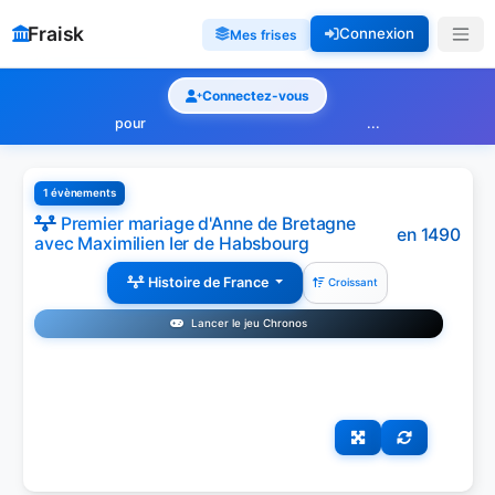
Fraisk
Connexion
Mes frises
Connectez-vous
pour
...
1 évènements
Premier mariage d'Anne de Bretagne
en 1490
avec Maximilien Ier de Habsbourg
Histoire de France
Croissant
Lancer le jeu Chronos