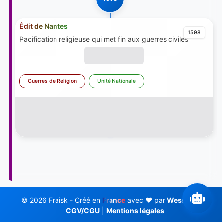
Édit de Nantes
1598
Pacification religieuse qui met fin aux guerres civiles
Guerres de Religion
Unité Nationale
© 2026 Fraisk - Créé en
France
avec ❤️ par
Wess Soft
CGV/CGU
|
Mentions légales