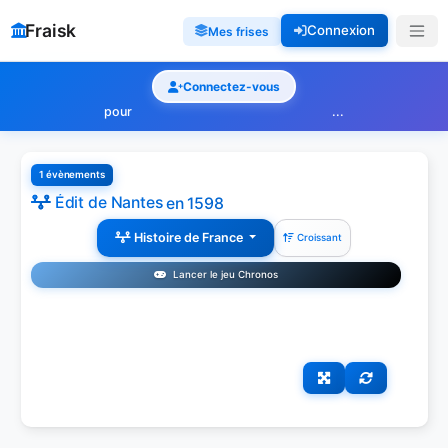
Fraisk
Connexion
Mes frises
Connectez-vous
pour
...
1 évènements
Édit de Nantes
en 1598
Histoire de France
Croissant
Lancer le jeu Chronos