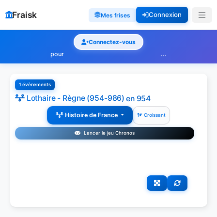
Fraisk
Connexion
Mes frises
Connectez-vous
pour
...
1 évènements
Lothaire - Règne (954-986)
en 954
Histoire de France
Croissant
Lancer le jeu Chronos