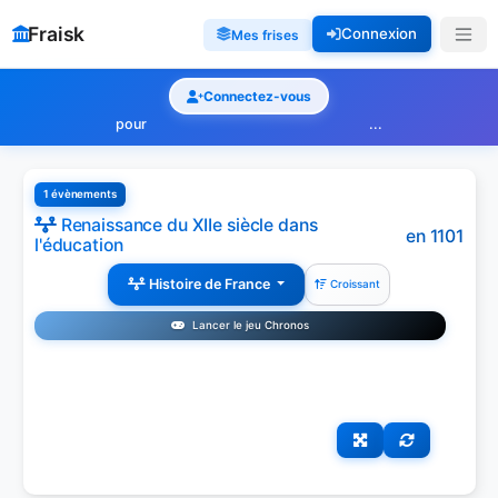
Fraisk
Connexion
Mes frises
Connectez-vous
pour
...
1 évènements
Renaissance du XIIe siècle dans
en 1101
l'éducation
Histoire de France
Croissant
Lancer le jeu Chronos