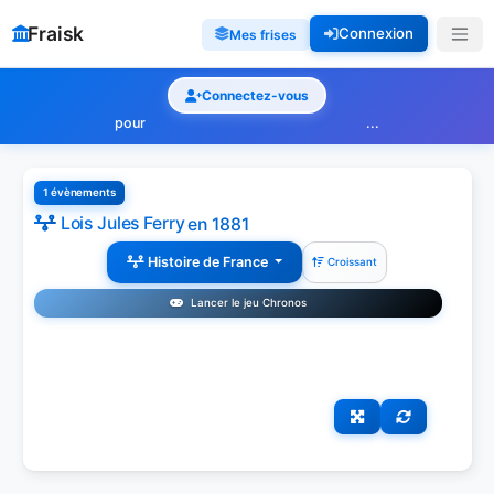
Fraisk
Connexion
Mes frises
Connectez-vous
pour
...
1 évènements
Lois Jules Ferry
en 1881
Histoire de France
Croissant
Lancer le jeu Chronos