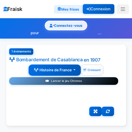
Fraisk
Connexion
Mes frises
Connectez-vous
pour
...
1 évènements
Bombardement de Casablanca
en 1907
Histoire de France
Croissant
Lancer le jeu Chronos