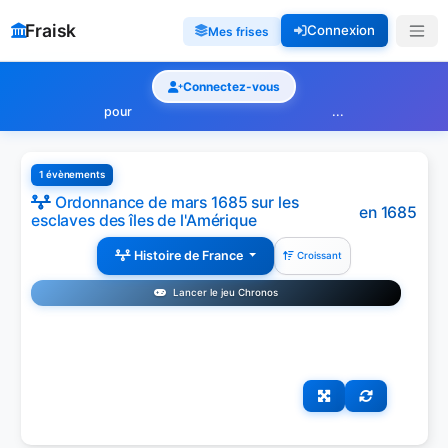
Fraisk
Connexion
Mes frises
Connectez-vous
pour
...
1 évènements
Ordonnance de mars 1685 sur les
en 1685
esclaves des îles de l'Amérique
Histoire de France
Croissant
Lancer le jeu Chronos