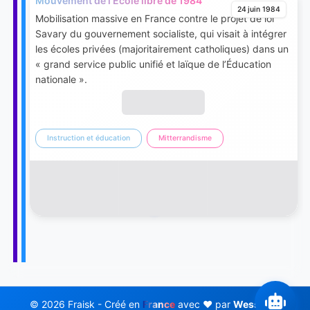
Mouvement de l'École libre de 1984
24 juin 1984
Mobilisation massive en France contre le projet de loi
Savary du gouvernement socialiste, qui visait à intégrer
les écoles privées (majoritairement catholiques) dans un
« grand service public unifié et laïque de l’Éducation
nationale ».
Instruction et éducation
Mitterrandisme
© 2026 Fraisk - Créé en
France
avec ❤️ par
Wess Soft