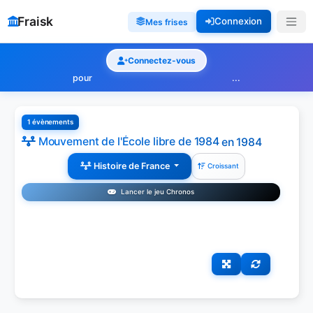
Fraisk
Connexion
Mes frises
Connectez-vous
pour
...
1 évènements
Mouvement de l'École libre de 1984
en 1984
Histoire de France
Croissant
Lancer le jeu Chronos